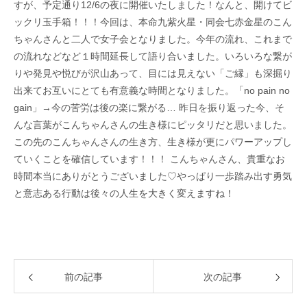
すが、予定通り12/6の夜に開催いたしました！なんと、開けてビ
ックリ玉手箱！！！今回は、本命九紫火星・同会七赤金星のこん
ちゃんさんと二人で女子会となりました。今年の流れ、これまで
の流れなどなど１時間延長して語り合いました。いろいろな繋が
りや発見や悦びが沢山あって、目には見えない「ご縁」も深掘り
出来てお互いにとても有意義な時間となりました。「no pain no
gain」→今の苦労は後の楽に繋がる… 昨日を振り返った今、そ
んな言葉がこんちゃんさんの生き様にピッタリだと思いました。
この先のこんちゃんさんの生き方、生き様が更にパワーアップし
ていくことを確信しています！！！ こんちゃんさん、貴重なお
時間本当にありがとうございました♡やっぱり一歩踏み出す勇気
と意志ある行動は後々の人生を大きく変えますね！
前の記事
次の記事