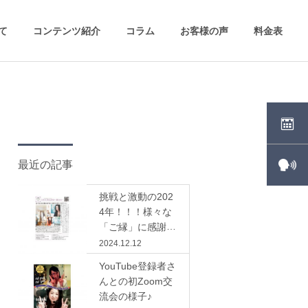
いて
コンテンツ紹介
コラム
お客様の声
料金表
最近の記事
挑戦と激動の202
4年！！！様々な
「ご縁」に感謝の
日々です。
2024.12.12
YouTube登録者さ
んとの初Zoom交
流会の様子♪