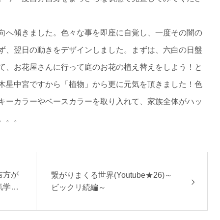
向へ傾きました。色々な事を即座に自覚し、一度その闇の
ず、翌日の動きをデザインしました。まずは、六白の日盤
て、お花屋さんに行って庭のお花の植え替えをしよう！と
木星中宮ですから「植物」から更に元気を頂きました！色
キーカラーやベースカラーを取り入れて、家族全体がハッ
。。。
吉方が
繋がりまくる世界(Youtube★26)～
気学、
ビックリ続編～