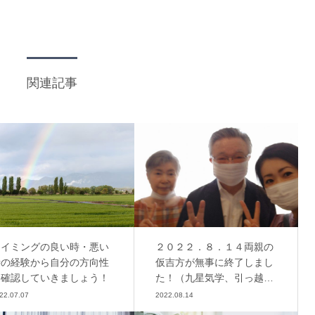
関連記事
タイミングの良い時・悪い
２０２２．８．１４両親の
時の経験から自分の方向性
仮吉方が無事に終了しまし
を確認していきましょう！
た！（九星気学、引っ越し
吉方）
22.07.07
2022.08.14