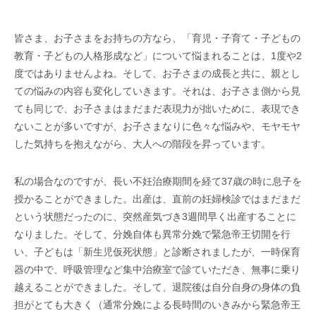
皆さま、お子さまをお持ちの方なら、「育児・子育て・子どもの
教育・子どもの人格形成など」について悩まれることは、1度や2
度ではありませんよね。そして、お子さまの成長と共に、親とし
ての悩みの内容も変化していきます。それは、お子さま側から見
ても同じで、お子さまはまだまだ表現力が拙いために、表現でき
ないことが多いですが、お子さまなりに色々な悩みや、モヤモヤ
した気持ちを抱えながら、大人への階段を昇っています。
私の場合なのですが、長い不妊治療期間を経て37歳の時に息子を
授かることができました。出産は、直前の妊婦検診ではまだまだ
という状態だったのに、突然産気づき3週間早く出産することに
なりました。そして、分娩自体も異常分娩で緊急帝王切開を行
い、子どもは「新生児仮死状態」と診断されましたが、一時保育
器の中で、呼吸管理など集中治療室で診ていただき、無事に乗り
越えることができました。そして、退院後は自分自身の身体の負
担がとても大きく（通常分娩による長時間のいきみから緊急帝王