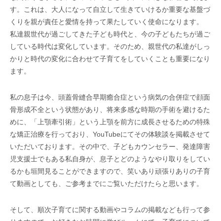
す。これは、大人になって自立して生きていけるか重要な基盤づ
くりを親が責任と愛情を持って果たしていく使命になります。
私達親世代が過ごしてきた子ども時代と、今の子どもたちが過ご
している時代は変化しています。そのため、親世代の私達がしっ
かりと時代の変化に合わせて子育てをしていくことも重要になり
ます。
私の息子は今、頭蓋骨縫合早期癒合症という病気の合併症で顔面
骨形成不全という状態があり、将来多感な時期の手術を避けるた
めに、「上顎牽引術」という上顎を前方に成長させるための特殊
な矯正治療を行っており、YouTubeにてその体験談を掲載させて
いただいております。その中で、子どもカウンセラー、発達障害
児支援士でもある私自身が、息子とどのようなやり取りをしてい
るかも垣間見ることができますので、笑いあり頑張りありの子育
て動画としても、ご参考までにご覧いただけたらと思います。
そして、順次子育てに関する動画やコラムの掲載なども行って参