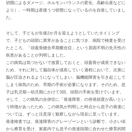
切開によるダメージ、ホルモンバランスの変化、高齢出産などに
より）、一時期は産後うつ状態になっているのを自覚していまし
た。
そして、子どもが生後2か月を迎えようとしていたタイミング
で、子どもの頭部に異常があることに気づき、病院で検査を受け
たところ、「頭蓋骨縫合早期癒合症」という原因不明の先天性の
疾患があることが判明しました。
この病気は気づかないで放置しておくと、頭蓋骨が成長できない
ため、それに対して脳自体が成長していく過程において、次第に
脳が圧迫されるようになってしまい、脳機能障害を引き起こして
しまう病気のため、早期の手術が必要になります。そのため、息
子は乳児期～幼児期にかけて3回、頭部の手術を受けています。
そして、この病気の合併症に「発達障害」の併発頻度が高いとい
う特徴があったため、この病気が判明した時点から息子の発達に
ついては、ずっと注意深く観察しながら現在に至っています。
発達検査では、発達障害のグレーゾーンという診断で、小さい頃
から療育を受け、家庭内でも息子の発達段階に合わせた療育的関