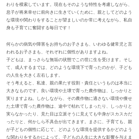
わりを模索しています。現在もそのような特性を考慮しながら、
息子が将来幸せに前向きに生きていくために、親としてどのよう
な環境や関わりをすることが望ましいのか常に考えながら、私自
身も子育てに奮闘する毎日です！
何らかの病気や障害をお持ちのお子さまも、いわゆる健常児と言
われるお子さまも、それぞれに個性がありますよね。
子どもは、まっさらな無垢の状態でこの世に生を受けます。そし
て、成人するまでは、どのような環境下で育ったのかが、子ども
の人生を大きく左右します。
そう考えると、私達、親の果たす役割・責任というものは本当に
大きなものです。良い環境や土壌で育った農作物は、しっかりと
実りますよね。しかしながら、その農作物に適さない環境や痩せ
た土壌で育った農作物は、途中で枯れてしまったり、しっかりと
実らなかったり、見た目は立派そうに見えても中身がスカスカだ
ったりと、何かしら不具合が出てきます。まさに、子育ても、親
が子どもの個性に応じて、どのような環境を提供するかどのよう
な関わりをするかによって、子どもの人生に大きな影響を与えま